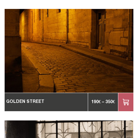
GOLDEN STREET
190
€
–
350
€