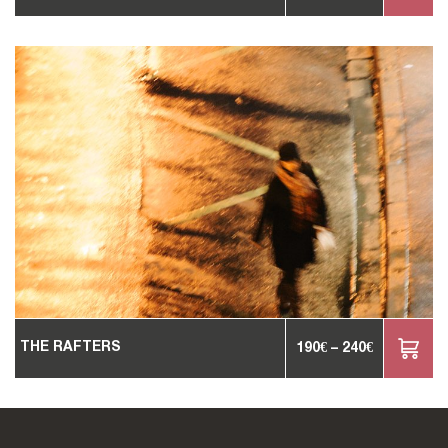
THE RAFTERS
190
€
–
240
€