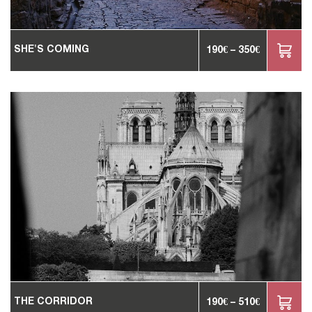
SHE'S COMING
190
€
–
350
€
THE CORRIDOR
190
€
–
510
€