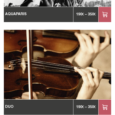
AQUAPARIS
190
€
–
350
€
DUO
190
€
–
350
€