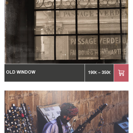
OLD WINDOW
190
€
–
350
€