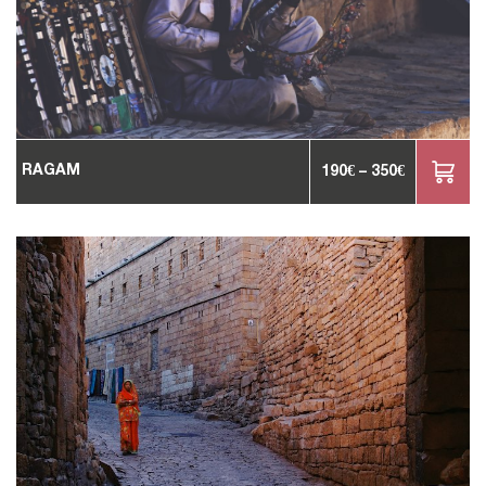
RAGAM
190
€
–
350
€