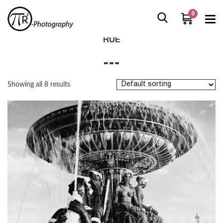
0
Home
/
Boutique
/
Products tagged “rue”
RUE
Showing all 8 results