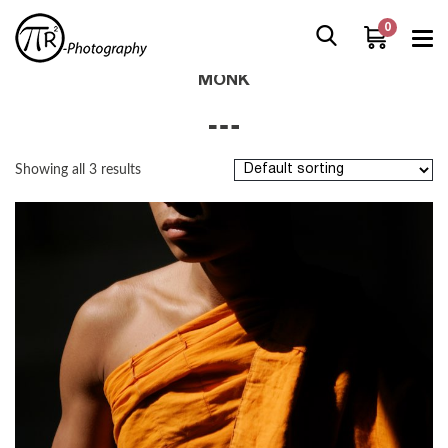
0
Home
/
Boutique
/
Products tagged “monk”
MONK
Showing all 3 results