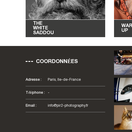
THE
WA
WHITE
UP
SADDOU
190
€
–
415
€
19
COORDONNÉES
Adresse :
Paris, Ile-de-France
Téléphone :
-
Email :
info@pir2-photography.fr