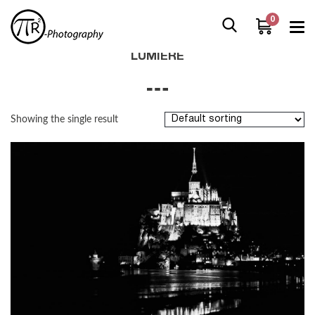
0
Home
/
Boutique
/
Products tagged “lumiere”
LUMIERE
Showing the single result