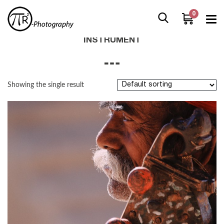
0
Home
/
Boutique
/
Products tagged “instrument”
INSTRUMENT
Showing the single result