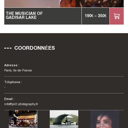
THE MUSICIAN OF
190
€
–
350
€
GADISAR LAKE
COORDONNÉES
Adresse :
Paris, Ile-de-France
Téléphone :
-
Email :
info@pir2-photography.fr