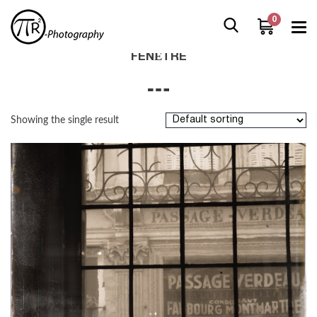
0
Home
/
Boutique
/
Products tagged “fenêtre”
FENÊTRE
Showing the single result