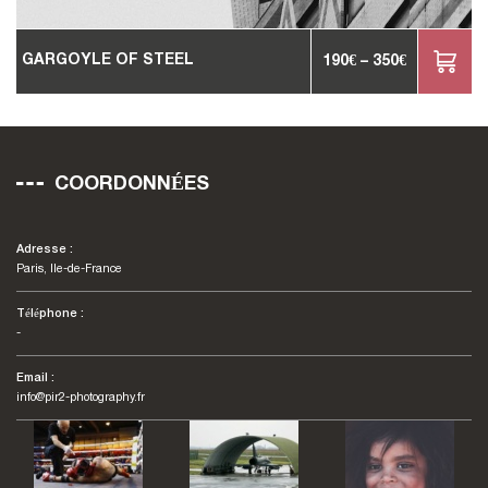
GARGOYLE OF STEEL
190
€
–
350
€
COORDONNÉES
Adresse :
Paris, Ile-de-France
Téléphone :
-
Email :
info@pir2-photography.fr