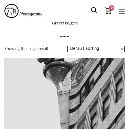
0
Home
/
Boutique
/
Products tagged “chrysler”
CHRYSLER
Showing the single result