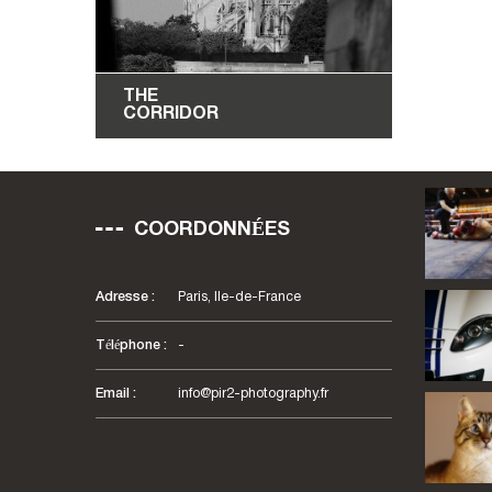
THE
CORRIDOR
190
€
–
510
€
COORDONNÉES
Adresse :
Paris, Ile-de-France
Téléphone :
-
Email :
info@pir2-photography.fr