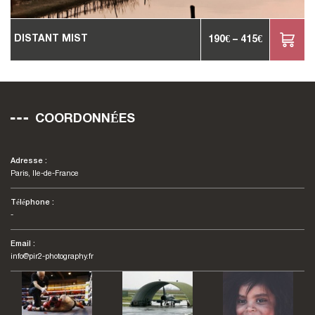
DISTANT MIST
190
€
–
415
€
COORDONNÉES
Adresse :
Paris, Ile-de-France
Téléphone :
-
Email :
info@pir2-photography.fr