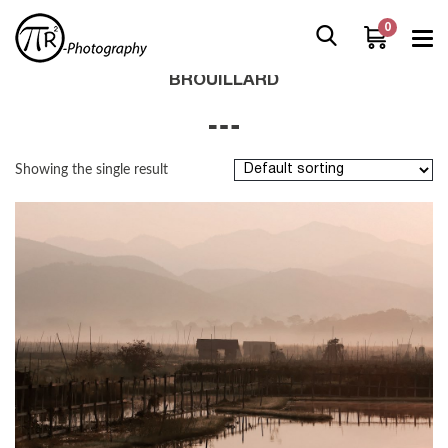
0
Home
/
Boutique
/
Products tagged “brouillard”
BROUILLARD
Showing the single result