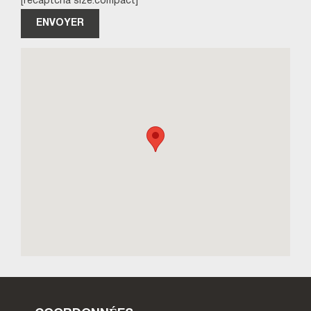
[recaptcha size:compact]