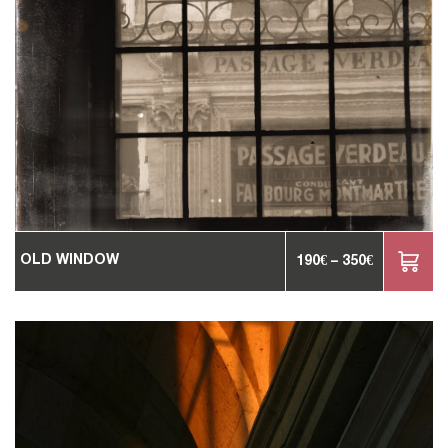
OLD WINDOW
190
€
–
350
€