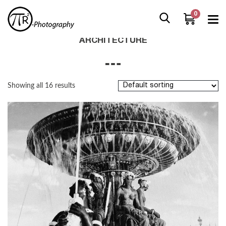
0
Home
/
Boutique
/
Architecture
ARCHITECTURE
Showing all 16 results