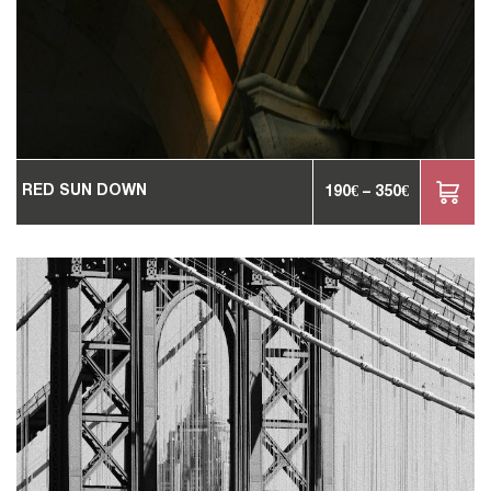
RED SUN DOWN
190
€
–
350
€