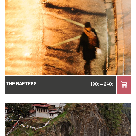
THE RAFTERS
190
€
–
240
€