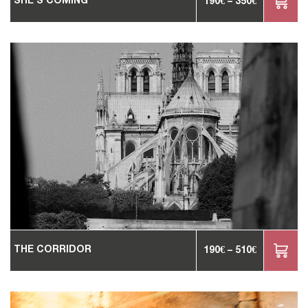
SHE'S COMING
190
€
–
350
€
THE CORRIDOR
190
€
–
510
€