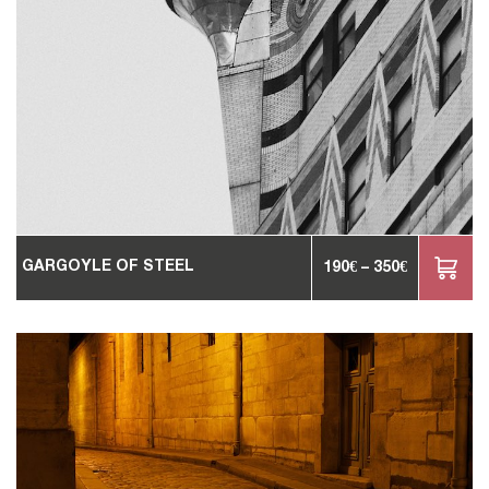
GARGOYLE OF STEEL
190
€
–
350
€