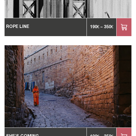
ROPE LINE
190
€
–
350
€