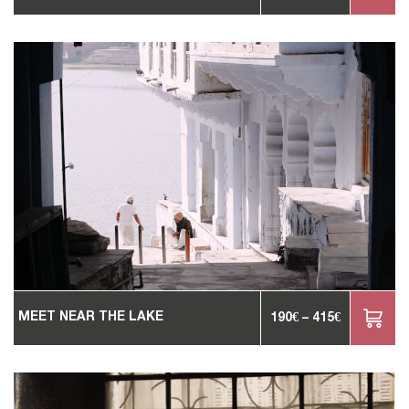
MEET NEAR THE LAKE
190
€
–
415
€