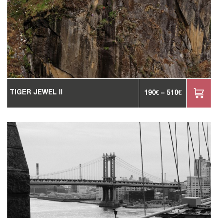
TIGER JEWEL II
190
€
–
510
€